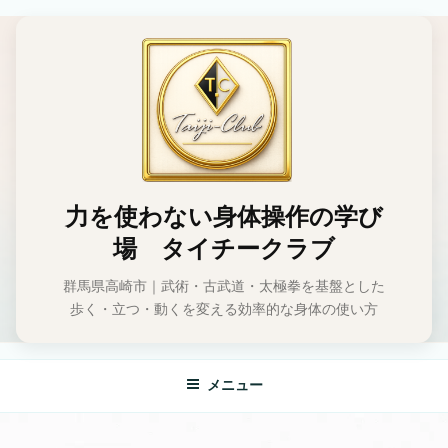
コ
ン
テ
ン
ツ
へ
ス
キ
ッ
力を使わない身体操作の学び
プ
場 タイチークラブ
群馬県高崎市｜武術・古武道・太極拳を基盤とした
歩く・立つ・動くを変える効率的な身体の使い方
メニュー