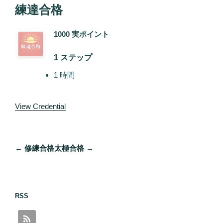
練達合格
1000 実ポイント
1 ステップ
1 時間
View Credential
投
←
修練合格
太極合格
→
稿
ナ
ビ
ゲ
RSS
ー