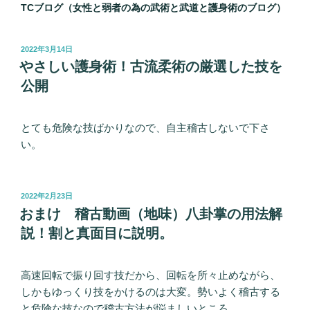
TCブログ（女性と弱者の為の武術と武道と護身術のブログ）
投
2022年3月14日
稿
やさしい護身術！古流柔術の厳選した技を
日:
公開
とても危険な技ばかりなので、自主稽古しないで下さ
い。
投
2022年2月23日
稿
おまけ 稽古動画（地味）八卦掌の用法解
日:
説！割と真面目に説明。
高速回転で振り回す技だから、回転を所々止めながら、
しかもゆっくり技をかけるのは大変。勢いよく稽古する
と危険な技なので稽古方法が悩ましいところ。