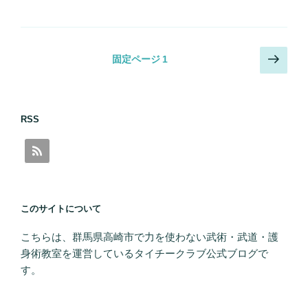
投
次
固定ページ
1
の
稿
ペ
の
ー
ペ
RSS
ジ
ー
ジ
送
り
このサイトについて
こちらは、群馬県高崎市で力を使わない武術・武道・護
身術教室を運営しているタイチークラブ公式ブログで
す。