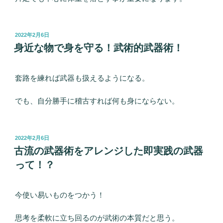
投
2022年2月6日
稿
身近な物で身を守る！武術的武器術！
日:
套路を練れば武器も扱えるようになる。
でも、自分勝手に稽古すれば何も身にならない。
投
2022年2月6日
稿
古流の武器術をアレンジした即実践の武器
日:
って！？
今使い易いものをつかう！
思考を柔軟に立ち回るのが武術の本質だと思う。