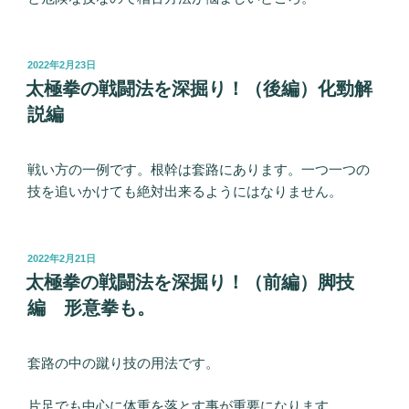
投
2022年2月23日
稿
太極拳の戦闘法を深掘り！（後編）化勁解
日:
説編
戦い方の一例です。根幹は套路にあります。一つ一つの
技を追いかけても絶対出来るようにはなりません。
投
2022年2月21日
稿
太極拳の戦闘法を深掘り！（前編）脚技
日:
編 形意拳も。
套路の中の蹴り技の用法です。
片足でも中心に体重を落とす事が重要になります。