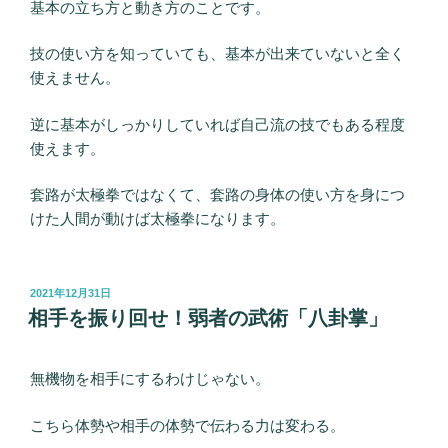
基本の立ち方と動き方のことです。
技の使い方を知っていても、基本が出来ていないと全く
使えません。
逆に基本がしっかりしていれば自己流の技でもある程度
使えます。
套路が太極拳ではなくて、套路の身体の使い方を身につ
けた人間が動けば太極拳になります。
投
2021年12月31日
稿
相手を振り回せ！弱者の武術「八卦掌」
日:
無機物を相手にするわけじゃない。
こちら体勢や相手の体勢で伝わる力は変わる。