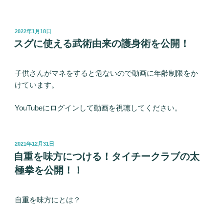
投
2022年1月18日
稿
スグに使える武術由来の護身術を公開！
日:
子供さんがマネをすると危ないので動画に年齢制限をか
けています。
YouTubeにログインして動画を視聴してください。
投
2021年12月31日
稿
自重を味方につける！タイチークラブの太
日:
極拳を公開！！
自重を味方にとは？