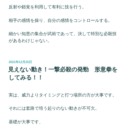
反射や錯覚を利用して有利に技を行う。
相手の感情を操り、自分の感情をコントロールする。
細かい知恵の集合が武術であって、決して特別な必殺技
があるわけじゃない。
投
2021年12月25日
稿
見えない動き！一撃必殺の発勁 形意拳を
日:
してみる！！
実は、威力よりタイミングと打つ場所の方が大事です。
それには套路で培う起りのない動きが不可欠。
基礎が大事です、