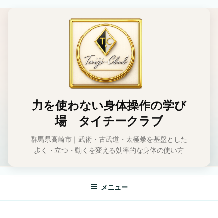
コ
ン
テ
ン
ツ
へ
ス
キ
ッ
力を使わない身体操作の学び
プ
場 タイチークラブ
群馬県高崎市｜武術・古武道・太極拳を基盤とした
歩く・立つ・動くを変える効率的な身体の使い方
メニュー