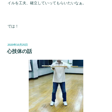
イルを工夫、確立していってもらいたいなぁ。
では！
投
2020年10月25日
稿
心技体の話
日: