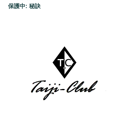
稿
保護中: 秘訣
日: