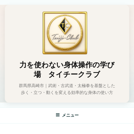
コ
ン
テ
ン
ツ
へ
ス
キ
ッ
力を使わない身体操作の学び
プ
場 タイチークラブ
群馬県高崎市｜武術・古武道・太極拳を基盤とした
歩く・立つ・動くを変える効率的な身体の使い方
メニュー