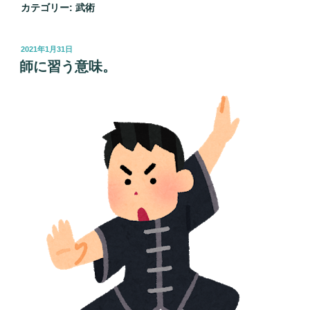
カテゴリー:
武術
投
2021年1月31日
稿
師に習う意味。
日: