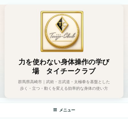
コ
ン
テ
ン
ツ
へ
ス
キ
ッ
力を使わない身体操作の学び
プ
場 タイチークラブ
群馬県高崎市｜武術・古武道・太極拳を基盤とした
歩く・立つ・動くを変える効率的な身体の使い方
メニュー