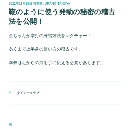
投
2021年11月28日
投稿者:
URANO TAKUYA
稿
鞭のように使う発勁の秘密の稽古
日:
法を公開！
金ちゃんが掌打の練習方法をレクチャー！
あくまで上半身の使い方の稽古です。
本来は足からの力を手に伝える必要があります。
カ
タイチークラブ
テ
ゴ
リ
ー
投
前
前
稿