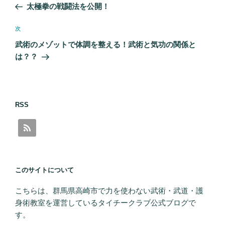
の
太極拳の戦闘法を公開！
ナ
投
ビ
稿
次
次
ゲ
の
武術のメゾットで体調を整える！武術と気功の関係と
投
ー
は？？
稿
シ
ョ
ン
RSS
このサイトについて
こちらは、群馬県高崎市で力を使わない武術・武道・護
身術教室を運営しているタイチークラブ公式ブログで
す。