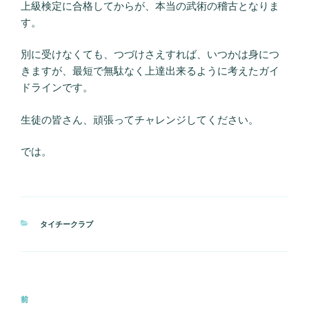
上級検定に合格してからが、本当の武術の稽古となりま
す。
別に受けなくても、つづけさえすれば、いつかは身につ
きますが、最短で無駄なく上達出来るように考えたガイ
ドラインです。
生徒の皆さん、頑張ってチャレンジしてください。
では。
カ
タイチークラブ
テ
ゴ
リ
ー
投
前
前