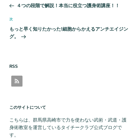
稿
の
４つの段階で解説！本当に役立つ護身術講座！！
ナ
投
ビ
稿
次
次
ゲ
の
もっと早く知りたかった!細胞からかえるアンチエイジン
投
ー
グ。
稿
シ
ョ
ン
RSS
このサイトについて
こちらは、群馬県高崎市で力を使わない武術・武道・護
身術教室を運営しているタイチークラブ公式ブログで
す。