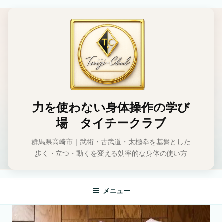
コ
ン
テ
ン
ツ
へ
ス
キ
ッ
力を使わない身体操作の学び
プ
場 タイチークラブ
群馬県高崎市｜武術・古武道・太極拳を基盤とした
歩く・立つ・動くを変える効率的な身体の使い方
メニュー