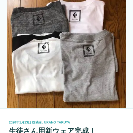
投
2020年1月13日
投稿者:
URANO TAKUYA
稿
生徒さん用新ウェア完成！
日: