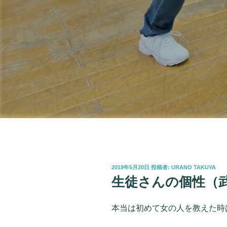
投
2019年5月20日
投稿者:
URANO TAKUYA
稿
生徒さんの個性（
日:
本当は初めて女の人を教えた時