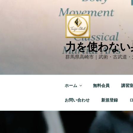
コ
ン
テ
ン
ツ
へ
力を使わない
ス
キ
群馬県高崎市｜武術・古武道・
ッ
プ
ホーム
無料会員
講習
お問い合わせ
新規登録