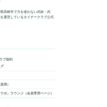
て
馬県高崎市で力を使わない武術・武
室を運営しているタイチークラブ公式
ラブ規約
ログ
会員用）
体ラボ』ラウンジ（会員専用ページ）