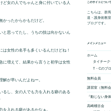
このサイトについ
けど女の人でちゃんと身に付いている人
こちらは、群
道・護身術教
無かったからかもだけど。
ブログです。
いと思ってたし、うちの技は向かないん
メインメニュー
には女性の名手も多くいるんだけどね！
ホーム
タイチーク
急に増えて、結果から言うと初学は女性
T・Cのブ
無料会員
理解が早いんだよねー。
講習室（無料
いるし、女の人でも力を入れる癖のある
『動じない身
。
高崎稽古会
力を入れる癖があるかなぁ。