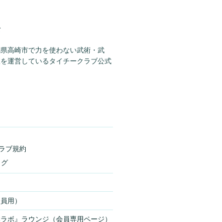
て
馬県高崎市で力を使わない武術・武
室を運営しているタイチークラブ公式
ラブ規約
ログ
会員用）
体ラボ』ラウンジ（会員専用ページ）