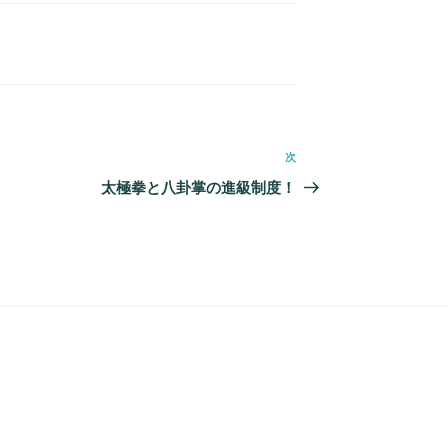
次
次
の
太極拳と八卦掌の進級制度！
投
稿