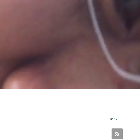
RSS
。