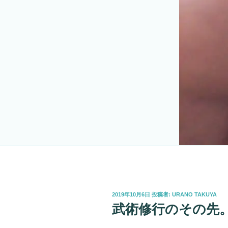
投
2019年10月6日
投稿者:
URANO TAKUYA
稿
武術修行のその先
日: