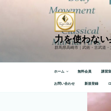
コ
ン
テ
ン
ツ
へ
力を使わない
ス
キ
群馬県高崎市｜武術・古武道・
ッ
プ
ホーム
無料会員
講習
お問い合わせ
新規登録