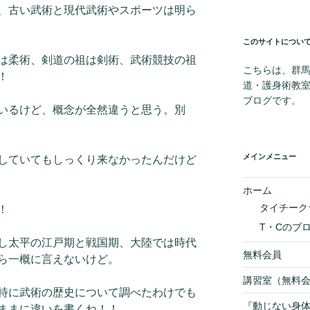
、古い武術と現代武術やスポーツは明ら
このサイトについ
は柔術、剣道の祖は剣術、武術競技の祖
こちらは、群
！
道・護身術教
ブログです。
いるけど、概念が全然違うと思う。別
メインメニュー
していてもしっくり来なかったんだけど
ホーム
タイチーク
！
T・Cのブ
し太平の江戸期と戦国期、大陸では時代
無料会員
ら一概に言えないけど。
講習室（無料
特に武術の歴史について調べたわけでも
『動じない身
ままに違いを書くね！！