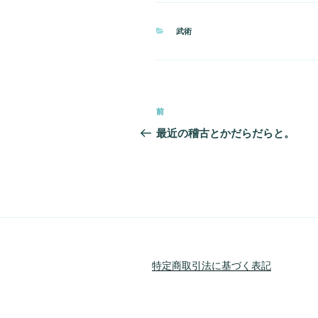
カ
武術
テ
ゴ
リ
ー
投
前
前
稿
の
最近の稽古とかだらだらと。
投
ナ
稿
ビ
ゲ
ー
シ
特定商取引法に基づく表記
ョ
ン