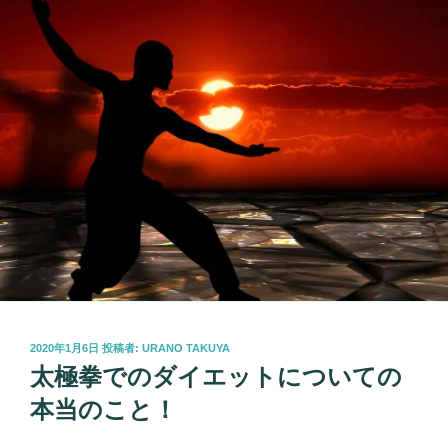
投
2020年1月6日
投稿者:
URANO TAKUYA
稿
太極拳でのダイエットについての
日:
本当のこと！