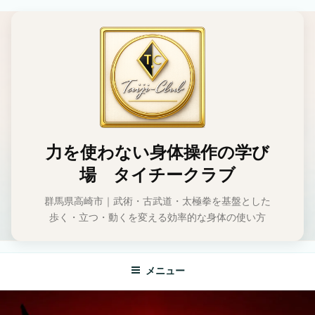
コ
ン
テ
ン
ツ
へ
ス
キ
ッ
力を使わない身体操作の学び
プ
場 タイチークラブ
群馬県高崎市｜武術・古武道・太極拳を基盤とした
歩く・立つ・動くを変える効率的な身体の使い方
メニュー