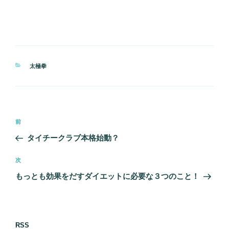
カ
太極拳
テ
ゴ
リ
ー
投
前
前
稿
の
タイチークラブ本格始動？
ナ
投
ビ
稿
次
次
ゲ
の
もっとも効果をだすダイエットに必要な３つのこと！
投
ー
稿
シ
ョ
RSS