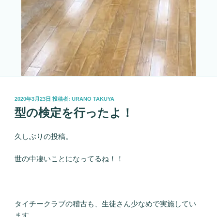
投
2020年3月23日
投稿者:
URANO TAKUYA
稿
型の検定を行ったよ！
日:
久しぶりの投稿。
世の中凄いことになってるね！！
タイチークラブの稽古も、生徒さん少なめで実施してい
ます。