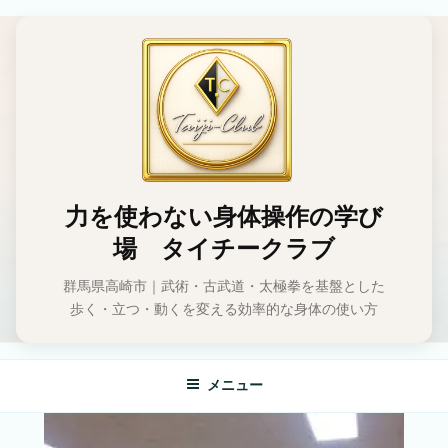
コ
ン
テ
ン
ツ
へ
ス
キ
ッ
力を使わない身体操作の学び
プ
場 タイチークラブ
群馬県高崎市｜武術・古武道・太極拳を基盤とした
歩く・立つ・動くを変える効率的な身体の使い方
メニュー