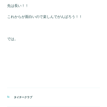
先は長い！！
これからが面白いので楽しんでがんばろう！！
では。
カ
タイチークラブ
テ
ゴ