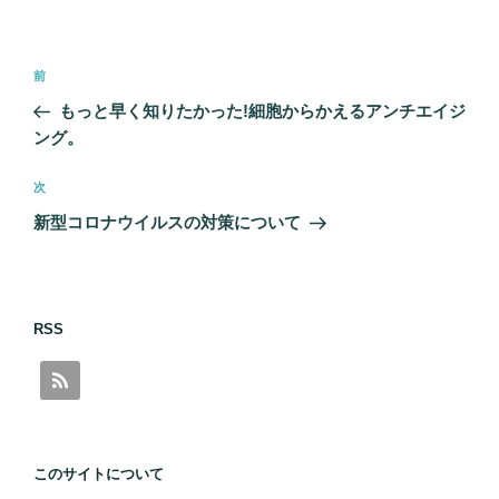
リ
ー
投
前
前
稿
の
もっと早く知りたかった!細胞からかえるアンチエイジ
ナ
投
ング。
ビ
稿
ゲ
次
次
の
ー
新型コロナウイルスの対策について
投
シ
稿
ョ
ン
RSS
このサイトについて