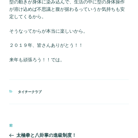
型の動きが身体に染み込んで、生活の中に型の身体操作
が溶け込めば不思議と腹が据わるっていうか気持ちも安
定してくるから。
そうなってからが本当に楽しいから。
２０１９年、皆さんありがとう！！
来年も頑張ろう！！では。
カ
タイチークラブ
テ
ゴ
リ
ー
投
前
前
稿
の
太極拳と八卦掌の進級制度！