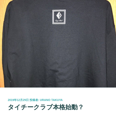
投
2019年12月29日
投稿者:
URANO TAKUYA
稿
タイチークラブ本格始動？
日: