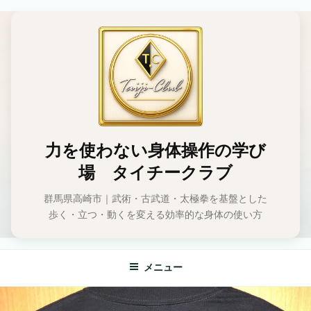
コ
ン
テ
ン
ツ
へ
ス
キ
ッ
力を使わない身体操作の学び
プ
場 タイチークラブ
群馬県高崎市｜武術・古武道・太極拳を基盤とした
歩く・立つ・動くを変える効率的な身体の使い方
メニュー