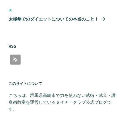
ナ
投
ビ
稿
次
次
ゲ
の
太極拳でのダイエットについての本当のこと！
投
ー
稿
シ
ョ
RSS
ン
このサイトについて
こちらは、群馬県高崎市で力を使わない武術・武道・護
身術教室を運営しているタイチークラブ公式ブログで
す。