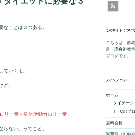
すダイエットに必要な３
要なことは３つある。
このサイトについ
こちらは、群
道・護身術教
ブログです。
していくよ。
メインメニュー
けど、
ホーム
タイチーク
T・Cのブ
カロリー量＋身体活動カロリー量」
無料会員
ならない。ってこと。
講習室（無料