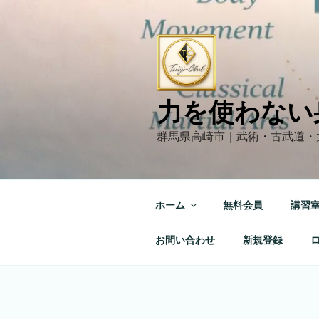
コ
ン
テ
ン
ツ
へ
力を使わない
ス
キ
群馬県高崎市｜武術・古武道・
ッ
プ
ホーム
無料会員
講習
お問い合わせ
新規登録