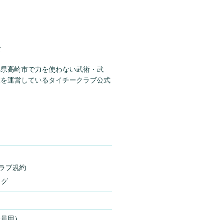
て
馬県高崎市で力を使わない武術・武
室を運営しているタイチークラブ公式
ラブ規約
ログ
会員用）