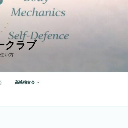
ークラブ
の使い方
）
高崎稽古会