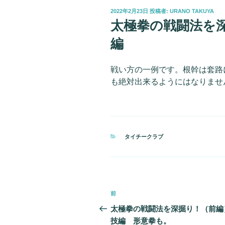
投
2022年2月23日
投稿者:
URANO TAKUYA
稿
太極拳の戦闘法を
日:
編
戦い方の一例です。根幹は套路
も絶対出来るようにはなりませ
カ
タイチークラブ
テ
ゴ
リ
ー
投
前
前
稿
の
太極拳の戦闘法を深掘り！（前編
投
技編 形意拳も。