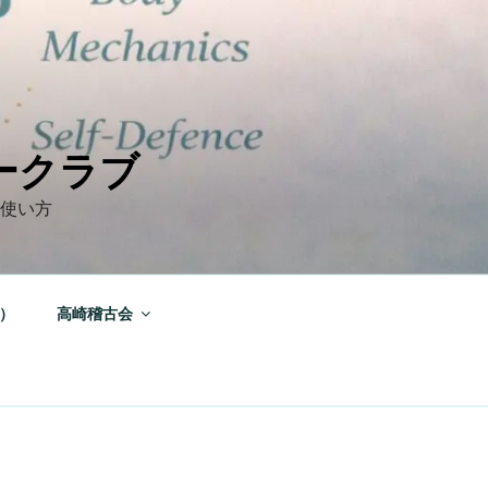
ークラブ
の使い方
）
高崎稽古会