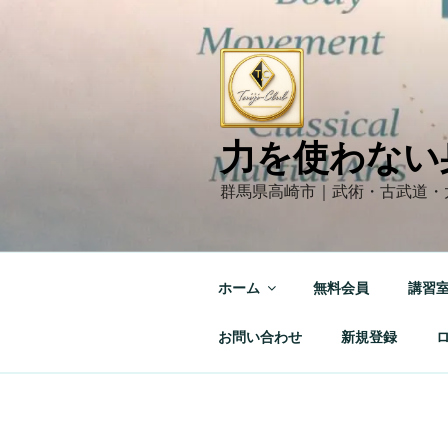
コ
ン
テ
ン
ツ
へ
力を使わない
ス
キ
群馬県高崎市｜武術・古武道・
ッ
プ
ホーム
無料会員
講習
お問い合わせ
新規登録