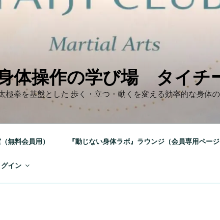
身体操作の学び場 タイチ
太極拳を基盤とした 歩く・立つ・動くを変える効率的な身体
室（無料会員用）
『動じない身体ラボ』ラウンジ（会員専用ページ
ログイン