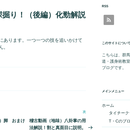
RSS
深掘り！（後編）化勁解説
にあります。一つ一つの技を追いかけて
このサイトについ
ん。
こちらは、群
道・護身術教
ブログです。
メインメニュー
ホーム
次
次
タイチーク
の
）脚
おまけ 稽古動画（地味）八卦掌の用
T・Cのブ
投
法解説！割と真面目に説明。